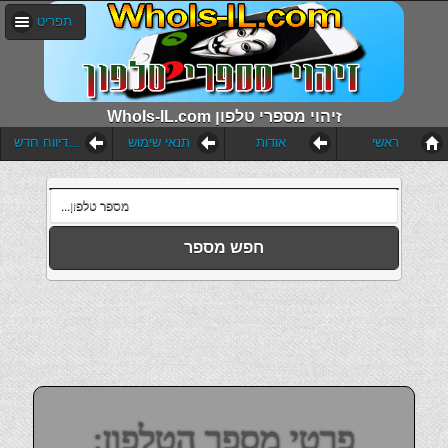
תפריט
WhoIs-IL.com זיהוי מספרי טלפון
ראשי
אודות
תנאי שימוש
הוסף דיווח חדש
חפש מספר
פרטי מספר הטלפון: