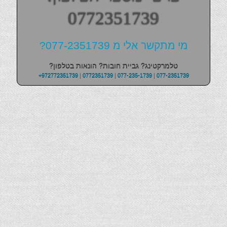
0772351739
מי מתקשר אלי מ 077-2351739?
טלמרקטינג? גביית חובות? הונאות בטלפון?
+972772351739
|
0772351739
|
077-235-1739
|
077-2351739