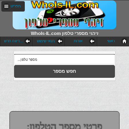
תפריט
WhoIs-IL.com זיהוי מספרי טלפון
ראשי
אודות
תנאי שימוש
הוסף דיווח חדש
חפש מספר
פרטי מספר הטלפון: