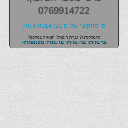
0769914722
מי מתקשר אלי מ 076-9914722?
טלמרקטינג? גביית חובות? הונאות בטלפון?
+972769914722
|
0769914722
|
076-991-4722
|
076-9914722