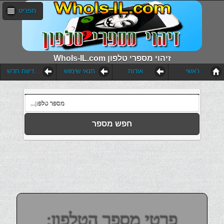
תפריט
WhoIs-IL.com זיהוי מספרי טלפון
ראשי
אודות
תנאי שימוש
הוסף דיווח חדש
חפש מספר
פרטי מספר הטלפון: