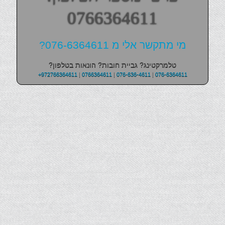
0766364611
מי מתקשר אלי מ 076-6364611?
טלמרקטינג? גביית חובות? הונאות בטלפון?
+972766364611
|
0766364611
|
076-636-4611
|
076-6364611