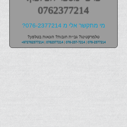
0762377214
מי מתקשר אלי מ 076-2377214?
טלמרקטינג? גביית חובות? הונאות בטלפון?
+972762377214
|
0762377214
|
076-237-7214
|
076-2377214