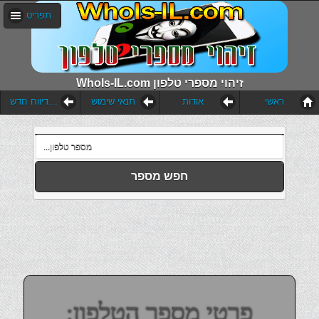
תפריט
WhoIs-IL.com זיהוי מספרי טלפון
ראשי
אודות
תנאי שימוש
הוסף דיווח חדש
חפש מספר
פרטי מספר הטלפון: