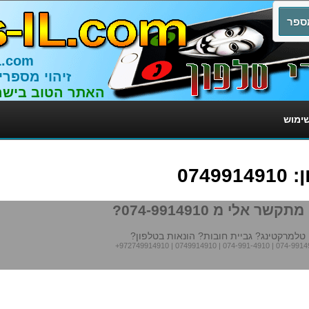
L.com
זיהוי מספרי
האתר הטוב בישר
שימוש
074
תקשר אלי מ 074-9914910?
טלמרקטינג? גביית חובות? הונאות בטלפון?
+972749914910
|
0749914910
|
074-991-4910
|
074-9914