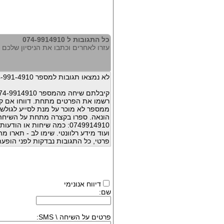
כל התגובות ל 074-9914910
עזרו לאחרים וכתבו את הניסיון שלכם עם 914910
לא נמצאו תגובות למספר 074-991-4910
קיבלתם שיחה מהמספר 074-9914910 ?
רשמו את הפרטים מתחת. דווחו אם קי
ממספר לא מוכר על מנת לסייע לגולשי
הונאה. ספרו בקצרה מתחת על השיח
0749914910: כמה שיחות או 
ועוד מידע רלוונטי. שימו לב - תארו 
פרטי, כל התגובות נבדקות לפני הופעת
דיווח אנונימי
שם:
פרטים על השיחה \ SMS: