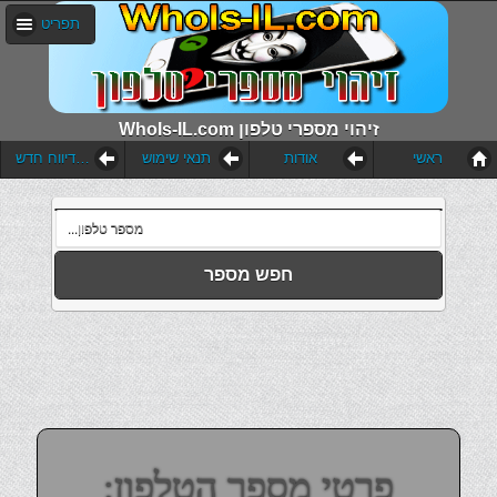
תפריט
WhoIs-IL.com זיהוי מספרי טלפון
ראשי
אודות
תנאי שימוש
הוסף דיווח חדש
חפש מספר
פרטי מספר הטלפון: