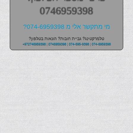
0746959398
מי מתקשר אלי מ 074-6959398?
טלמרקטינג? גביית חובות? הונאות בטלפון?
+972746959398
|
0746959398
|
074-695-9398
|
074-6959398