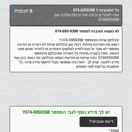
כל התגובות ל 074-6959398
0 תגובות
עזרו לאחרים וכתבו את הניסיון שלכם עם
0746959398
לא נמצאו תגובות למספר 074-695-9398
קיבלתם שיחה מהמספר 074-6959398 ?
רשמו את הפרטים מתחת. דווחו אם קיבלתם שיחה לא רצוייה או הודעה
ממספר לא מוכר על מנת לסייע לגולשים האחרים או להזהיר אותם מפני
הונאה. ספרו בקצרה מתחת על השיחה שקיבלתם מהמספר
0746959398: כמה שיחות או הודעות טקסט קיבלתם, מה נאמר בהן ועוד
מידע רלוונטי. שימו לב - תארו מה שאפשר מבלי לחשוף מידע פרטי, כל
התגובות נבדקות לפני הופעתן.
יש לך מידע נוסף לגבי המספר 074-6959398?
דיווח אנונימי?
שמך: