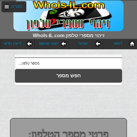
תפריט
WhoIs-IL.com זיהוי מספרי טלפון
ראשי
אודות
תנאי שימוש
הוסף דיווח חדש
חפש מספר
פרטי מספר הטלפון: