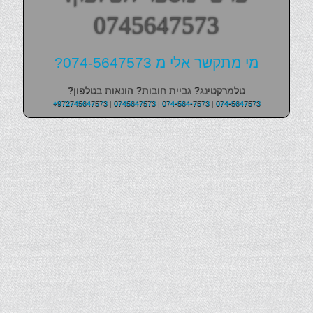
0745647573
מי מתקשר אלי מ 074-5647573?
טלמרקטינג? גביית חובות? הונאות בטלפון?
+972745647573
|
0745647573
|
074-564-7573
|
074-5647573