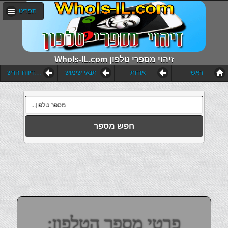
תפריט
WhoIs-IL.com זיהוי מספרי טלפון
ראשי
אודות
תנאי שימוש
הוסף דיווח חדש
חפש מספר
פרטי מספר הטלפון: