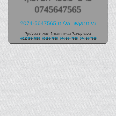
0745647565
מי מתקשר אלי מ 074-5647565?
טלמרקטינג? גביית חובות? הונאות בטלפון?
+972745647565
|
0745647565
|
074-564-7565
|
074-5647565