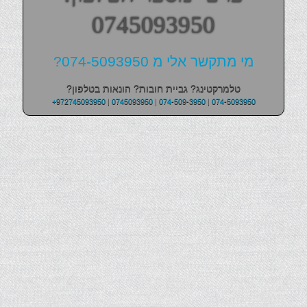
0745093950
מי מתקשר אלי מ 074-5093950?
טלמרקטינג? גביית חובות? הונאות בטלפון?
+972745093950
|
0745093950
|
074-509-3950
|
074-5093950