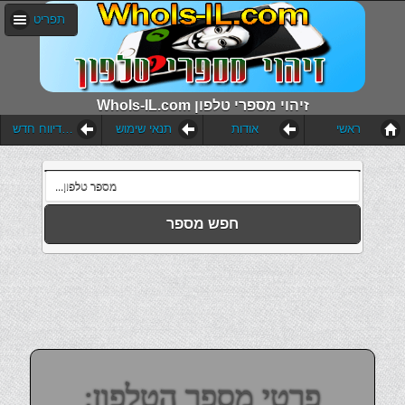
תפריט
WhoIs-IL.com זיהוי מספרי טלפון
ראשי
אודות
תנאי שימוש
הוסף דיווח חדש
חפש מספר
פרטי מספר הטלפון: