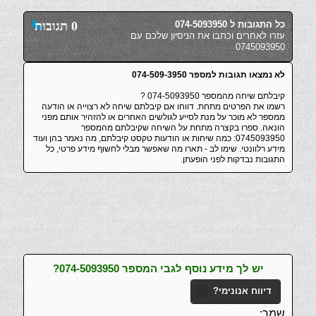
כל התגובות ל 074-5093950
0 תגובות
עזרו לאחרים וכתבו את הניסיון שלכם עם
0745093950
לא נמצאו תגובות למספר 074-509-3950
קיבלתם שיחה מהמספר 074-5093950 ?
רשמו את הפרטים מתחת. דווחו אם קיבלתם שיחה לא רצוייה או הודעה
ממספר לא מוכר על מנת לסייע לגולשים האחרים או להזהיר אותם מפני
הונאה. ספרו בקצרה מתחת על השיחה שקיבלתם מהמספר
0745093950: כמה שיחות או הודעות טקסט קיבלתם, מה נאמר בהן ועוד
מידע רלוונטי. שימו לב - תארו מה שאפשר מבלי לחשוף מידע פרטי, כל
התגובות נבדקות לפני הופעתן.
יש לך מידע נוסף לגבי המספר 074-5093950?
דיווח אנונימי?
שמך: