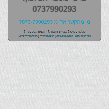
0737990293
מי מתקשר אלי מ 073-7990293?
טלמרקטינג? גביית חובות? הונאות בטלפון?
+972737990293
|
0737990293
|
073-799-0293
|
073-7990293