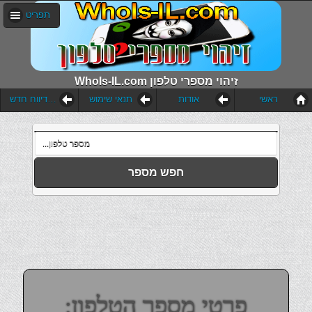
תפריט
WhoIs-IL.com זיהוי מספרי טלפון
ראשי
אודות
תנאי שימוש
הוסף דיווח חדש
חפש מספר
פרטי מספר הטלפון: