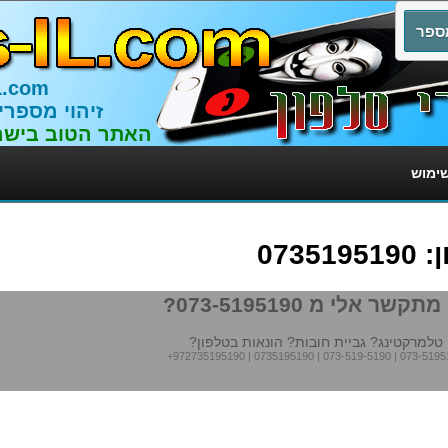
L.com
זיהוי מספרי
האתר הטוב בישר
שימוש
073
תקשר אלי מ 073-5195190?
טלמרקטינג? גביית חובות? הונאות בטלפון?
+972735195190
|
0735195190
|
073-519-5190
|
073-5195