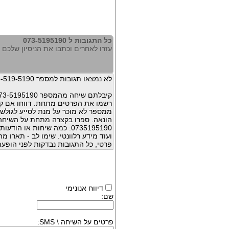
כל התגובות ל 073-5195190
עזרו לאחרים וכתבו את הניסיון שלכם עם 195190
לא נמצאו תגובות למספר 073-519-5190
קיבלתם שיחה מהמספר 073-5195190 ?
רשמו את הפרטים מתחת. דווחו אם קי
ממספר לא מוכר על מנת לסייע לגולשי
הונאה. ספרו בקצרה מתחת על השיח
0735195190: כמה שיחות או 
ועוד מידע רלוונטי. שימו לב - תארו 
פרטי, כל התגובות נבדקות לפני הופעת
דיווח אנונימי
שם:
פרטים על השיחה \ SMS: