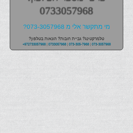
0733057968
מי מתקשר אלי מ 073-3057968?
טלמרקטינג? גביית חובות? הונאות בטלפון?
+972733057968
|
0733057968
|
073-305-7968
|
073-3057968