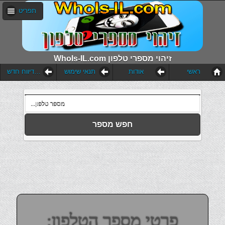
תפריט
WhoIs-IL.com זיהוי מספרי טלפון
ראשי
אודות
תנאי שימוש
הוסף דיווח חדש
חפש מספר
פרטי מספר הטלפון: