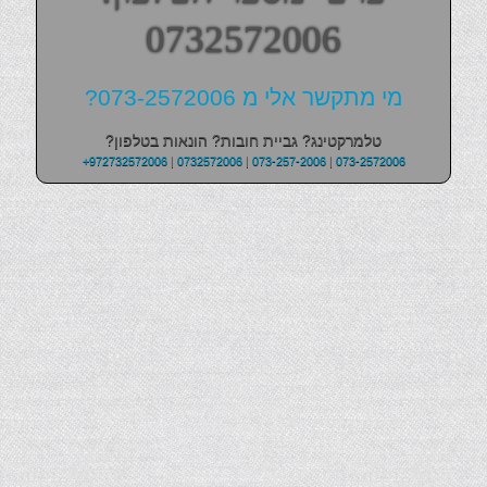
0732572006
מי מתקשר אלי מ 073-2572006?
טלמרקטינג? גביית חובות? הונאות בטלפון?
+972732572006
|
0732572006
|
073-257-2006
|
073-2572006