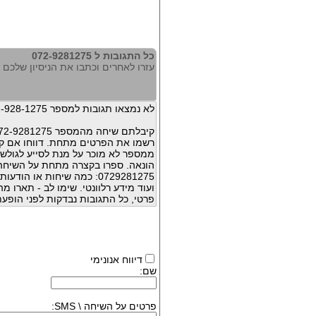
כל התגובות ל 072-9281275
עזרו לאחרים וכתבו את הניסיון שלכם עם 281275
לא נמצאו תגובות למספר 072-928-1275
קיבלתם שיחה מהמספר 072-9281275 ?
רשמו את הפרטים מתחת. דווחו אם קי
ממספר לא מוכר על מנת לסייע לגולשי
הונאה. ספרו בקצרה מתחת על השיח
0729281275: כמה שיחות או 
ועוד מידע רלוונטי. שימו לב - תארו 
פרטי, כל התגובות נבדקות לפני הופעת
דיווח אנונימי
שם:
פרטים על השיחה \ SMS: