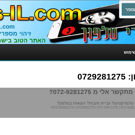
L.com
זיהוי מספרי
האתר הטוב בישר
שימוש
072
תקשר אלי מ 072-9281275?
טלמרקטינג? גביית חובות? הונאות בטלפון?
+972729281275
|
0729281275
|
072-928-1275
|
072-9281