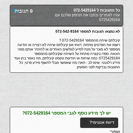
כל התגובות ל 072-5429164
0 תגובות
עזרו לאחרים וכתבו את הניסיון שלכם עם
0725429164
לא נמצאו תגובות למספר 072-542-9164
קיבלתם שיחה מהמספר 072-5429164 ?
רשמו את הפרטים מתחת. דווחו אם קיבלתם שיחה לא רצוייה או הודעה
ממספר לא מוכר על מנת לסייע לגולשים האחרים או להזהיר אותם מפני
הונאה. ספרו בקצרה מתחת על השיחה שקיבלתם מהמספר
0725429164: כמה שיחות או הודעות טקסט קיבלתם, מה נאמר בהן ועוד
מידע רלוונטי. שימו לב - תארו מה שאפשר מבלי לחשוף מידע פרטי, כל
התגובות נבדקות לפני הופעתן.
יש לך מידע נוסף לגבי המספר 072-5429164?
דיווח אנונימי?
שמך: