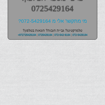
0725429164
מי מתקשר אלי מ 072-5429164?
טלמרקטינג? גביית חובות? הונאות בטלפון?
+972725429164
|
0725429164
|
072-542-9164
|
072-5429164