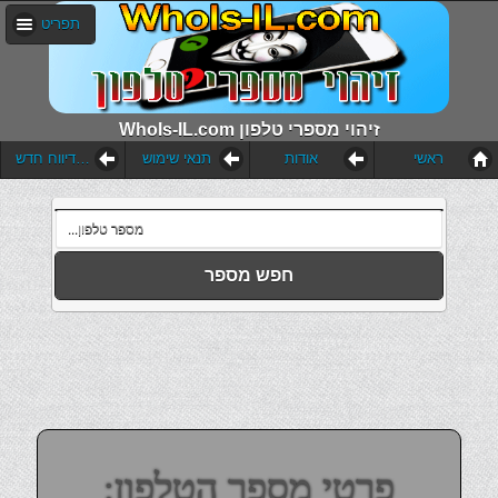
תפריט
WhoIs-IL.com זיהוי מספרי טלפון
ראשי
אודות
תנאי שימוש
הוסף דיווח חדש
חפש מספר
פרטי מספר הטלפון: