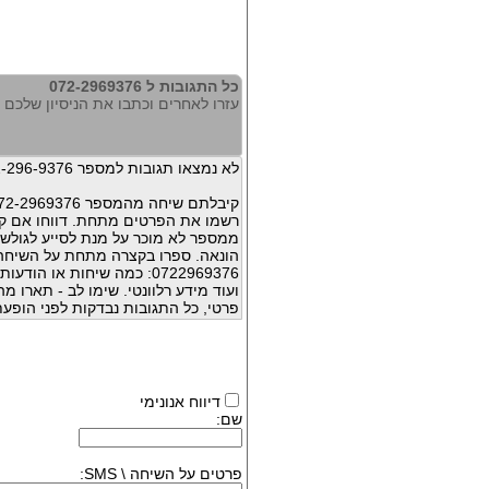
כל התגובות ל 072-2969376
עזרו לאחרים וכתבו את הניסיון שלכם עם 969376
לא נמצאו תגובות למספר 072-296-9376
קיבלתם שיחה מהמספר 072-2969376 ?
רשמו את הפרטים מתחת. דווחו אם קי
ממספר לא מוכר על מנת לסייע לגולשי
הונאה. ספרו בקצרה מתחת על השיח
0722969376: כמה שיחות או 
ועוד מידע רלוונטי. שימו לב - תארו 
פרטי, כל התגובות נבדקות לפני הופעת
דיווח אנונימי
שם:
פרטים על השיחה \ SMS: