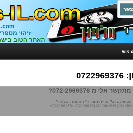
L.com
זיהוי מספרי
האתר הטוב בישר
שימוש
072
תקשר אלי מ 072-2969376?
טלמרקטינג? גביית חובות? הונאות בטלפון?
+972722969376
|
0722969376
|
072-296-9376
|
072-2969