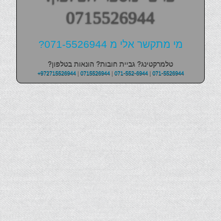
0715526944
מי מתקשר אלי מ 071-5526944?
טלמרקטינג? גביית חובות? הונאות בטלפון?
+972715526944
|
0715526944
|
071-552-6944
|
071-5526944