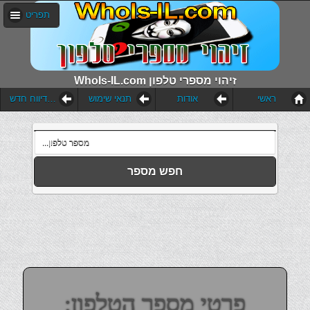
תפריט
WhoIs-IL.com זיהוי מספרי טלפון
ראשי
אודות
תנאי שימוש
הוסף דיווח חדש
חפש מספר
פרטי מספר הטלפון: