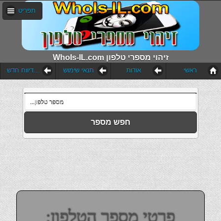
תפריט
WhoIs-IL.com זיהוי מספרי טלפון
ראשי
אודות
תנאי שימוש
הוסף דיווח חדש
חפש מספר
פרטי מספר הטלפון: