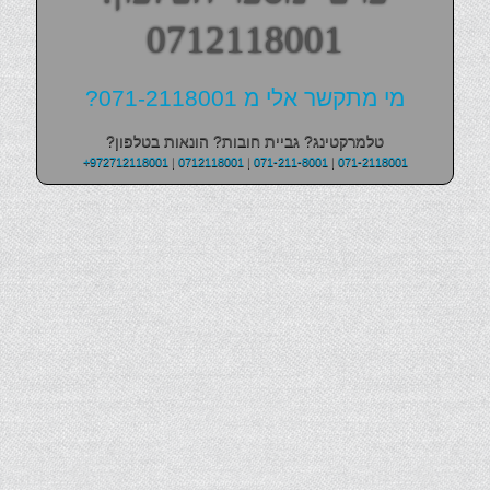
0712118001
מי מתקשר אלי מ 071-2118001?
טלמרקטינג? גביית חובות? הונאות בטלפון?
+972712118001
|
0712118001
|
071-211-8001
|
071-2118001