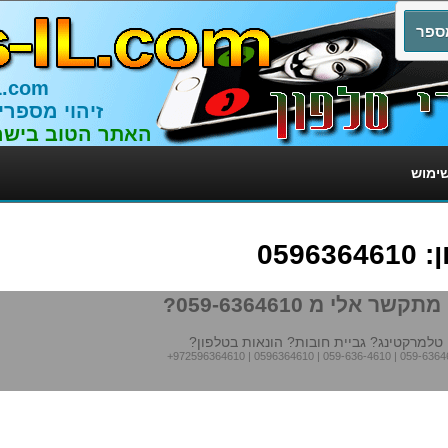
L.com
זיהוי מספרי
האתר הטוב בישר
שימוש
059
תקשר אלי מ 059-6364610?
טלמרקטינג? גביית חובות? הונאות בטלפון?
+972596364610
|
0596364610
|
059-636-4610
|
059-6364