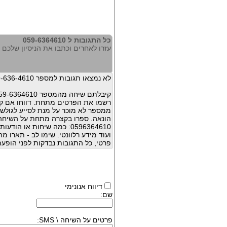
כל התגובות ל 059-6364610
עזרו לאחרים וכתבו את הניסיון שלכם עם 364610
לא נמצאו תגובות למספר 059-636-4610
קיבלתם שיחה מהמספר 059-6364610 ?
רשמו את הפרטים מתחת. דווחו אם קי
ממספר לא מוכר על מנת לסייע לגולשי
הונאה. ספרו בקצרה מתחת על השיח
0596364610: כמה שיחות או 
ועוד מידע רלוונטי. שימו לב - תארו 
פרטי, כל התגובות נבדקות לפני הופעת
דיווח אנונימי
שם:
פרטים על השיחה \ SMS: