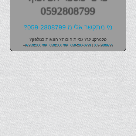
0592808799
מי מתקשר אלי מ 059-2808799?
טלמרקטינג? גביית חובות? הונאות בטלפון?
+972592808799
|
0592808799
|
059-280-8799
|
059-2808799