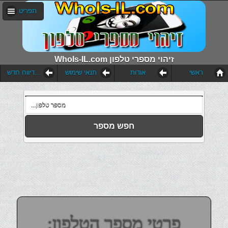
תפריט
WhoIs-IL.com זיהוי מספרי טלפון
ראשי
אודות
תנאי שימוש
הוסף דיווח חדש
חפש מספר
פרטי מספר הטלפון: