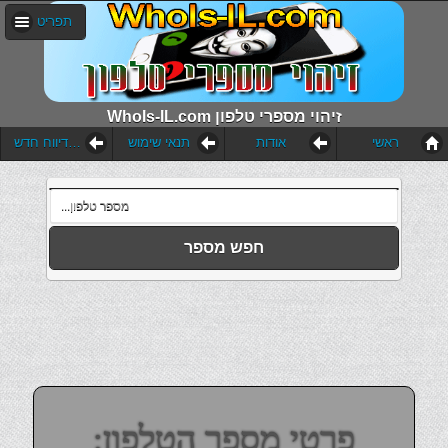
תפריט
WhoIs-IL.com זיהוי מספרי טלפון
ראשי
אודות
תנאי שימוש
הוסף דיווח חדש
חפש מספר
פרטי מספר הטלפון: