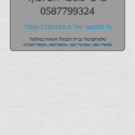
0587799324
מי מתקשר אלי מ 058-7799324?
טלמרקטינג? גביית חובות? הונאות בטלפון?
+972587799324
|
0587799324
|
058-779-9324
|
058-7799324