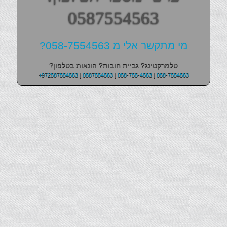
0587554563
מי מתקשר אלי מ 058-7554563?
טלמרקטינג? גביית חובות? הונאות בטלפון?
+972587554563
|
0587554563
|
058-755-4563
|
058-7554563