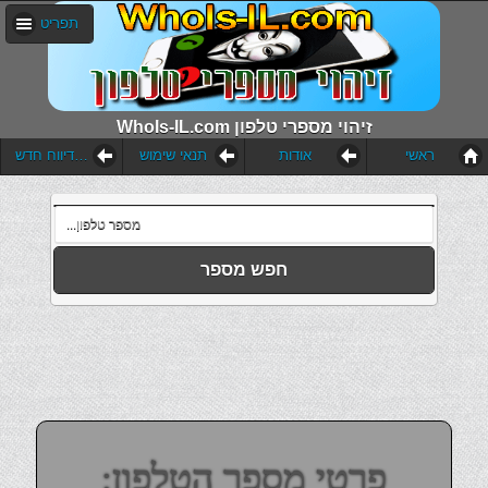
תפריט
WhoIs-IL.com זיהוי מספרי טלפון
ראשי
אודות
תנאי שימוש
הוסף דיווח חדש
חפש מספר
פרטי מספר הטלפון: