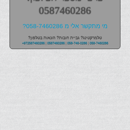
0587460286
מי מתקשר אלי מ 058-7460286?
טלמרקטינג? גביית חובות? הונאות בטלפון?
+972587460286
|
0587460286
|
058-746-0286
|
058-7460286