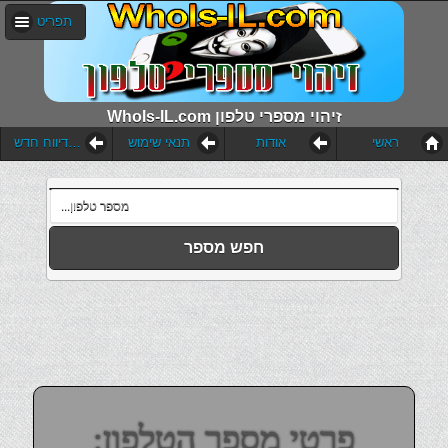
תפריט
WhoIs-IL.com זיהוי מספרי טלפון
ראשי
אודות
תנאי שימוש
הוסף דיווח חדש
חפש מספר
פרטי מספר הטלפון: