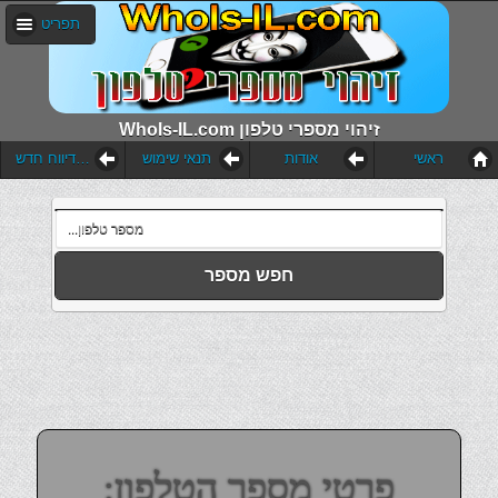
תפריט
WhoIs-IL.com זיהוי מספרי טלפון
ראשי
אודות
תנאי שימוש
הוסף דיווח חדש
חפש מספר
פרטי מספר הטלפון: