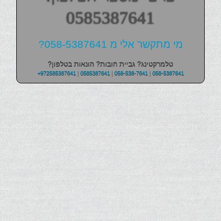
0585387641
מי מתקשר אלי מ 058-5387641?
טלמרקטינג? גביית חובות? הונאות בטלפון?
+972585387641
|
0585387641
|
058-538-7641
|
058-5387641