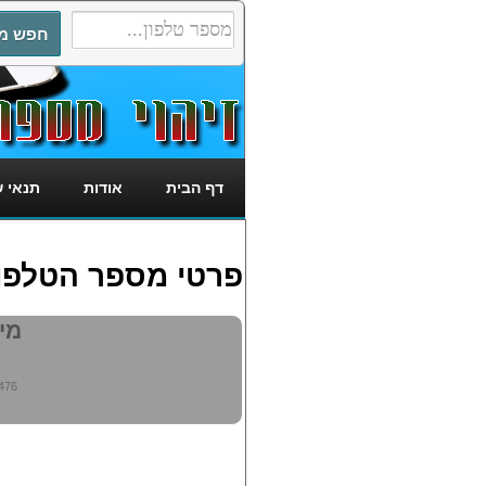
דף הבית
אודות
תנאי 
פרטי מספר הטלפון: 1744476
מי מ
476