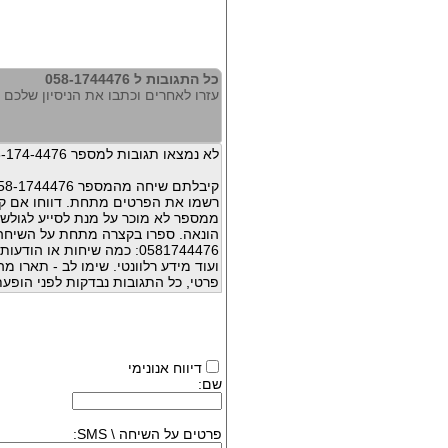
כל התגובות ל 058-1744476
עזרו לאחרים וכתבו את הניסיון שלכם עם 744476
לא נמצאו תגובות למספר 058-174-4476
קיבלתם שיחה מהמספר 058-1744476 ?
רשמו את הפרטים מתחת. דווחו אם קי
ממספר לא מוכר על מנת לסייע לגולשי
הונאה. ספרו בקצרה מתחת על השיח
0581744476: כמה שיחות או 
ועוד מידע רלוונטי. שימו לב - תארו 
פרטי, כל התגובות נבדקות לפני הופעת
דיווח אנונימי
שם:
פרטים על השיחה \ SMS: