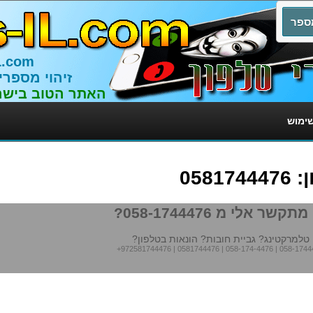
L.com
זיהוי מספרי
האתר הטוב בישר
שימוש
058
תקשר אלי מ 058-1744476?
טלמרקטינג? גביית חובות? הונאות בטלפון?
+972581744476
|
0581744476
|
058-174-4476
|
058-1744