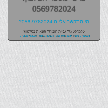
0569782024
מי מתקשר אלי מ 056-9782024?
טלמרקטינג? גביית חובות? הונאות בטלפון?
+972569782024
|
0569782024
|
056-978-2024
|
056-9782024