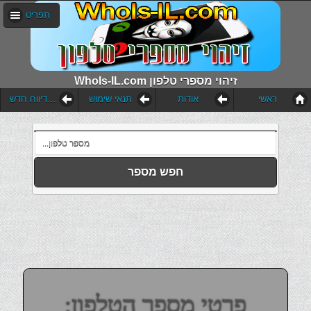
תפריט
WhoIs-IL.com זיהוי מספרי טלפון
ראשי
אודות
תנאי שימוש
הוסף דיווח חדש
חפש מספר
פרטי מספר הטלפון: