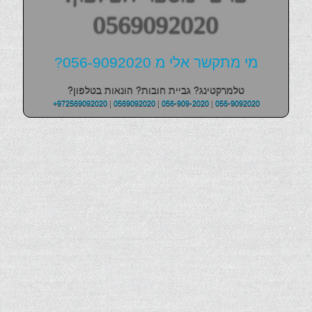
0569092020
מי מתקשר אלי מ 056-9092020?
טלמרקטינג? גביית חובות? הונאות בטלפון?
+972569092020
|
0569092020
|
056-909-2020
|
056-9092020