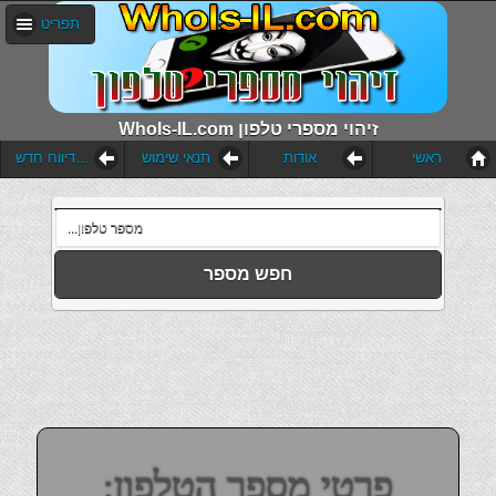
תפריט
WhoIs-IL.com זיהוי מספרי טלפון
ראשי
אודות
תנאי שימוש
הוסף דיווח חדש
חפש מספר
פרטי מספר הטלפון: