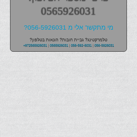
0565926031
מי מתקשר אלי מ 056-5926031?
טלמרקטינג? גביית חובות? הונאות בטלפון?
+972565926031
|
0565926031
|
056-592-6031
|
056-5926031