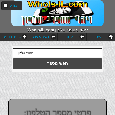
תפריט
WhoIs-IL.com זיהוי מספרי טלפון
ראשי
אודות
תנאי שימוש
הוסף דיווח חדש
חפש מספר
פרטי מספר הטלפון: