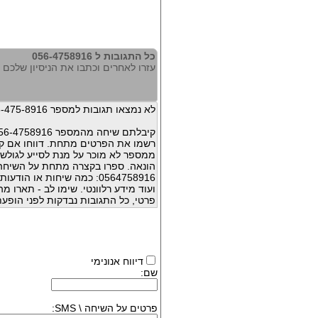
כל התגובות ל 056-4758916
עזרו לאחרים וכתבו את הניסיון שלכם עם 758916
לא נמצאו תגובות למספר 056-475-8916
קיבלתם שיחה מהמספר 056-4758916 ?
רשמו את הפרטים מתחת. דווחו אם קי
ממספר לא מוכר על מנת לסייע לגולשי
הונאה. ספרו בקצרה מתחת על השיח
0564758916: כמה שיחות או 
ועוד מידע רלוונטי. שימו לב - תארו 
פרטי, כל התגובות נבדקות לפני הופעת
דיווח אנונימי
שם:
פרטים על השיחה \ SMS: