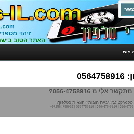
L.com
זיהוי מספרי
האתר הטוב בישר
שימוש
056
תקשר אלי מ 056-4758916?
טלמרקטינג? גביית חובות? הונאות בטלפון?
+972564758916
|
0564758916
|
056-475-8916
|
056-4758