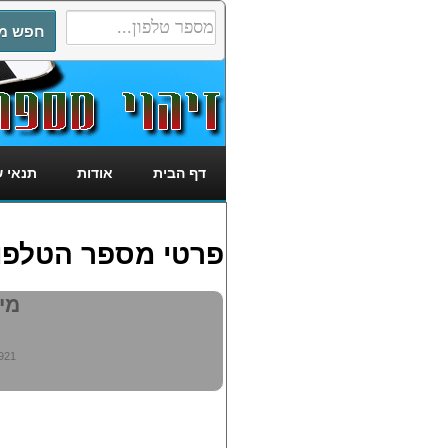
דף הבית
אודות
תנאי 
פרטי מספר הטלפון: 5650921
מי מ
921