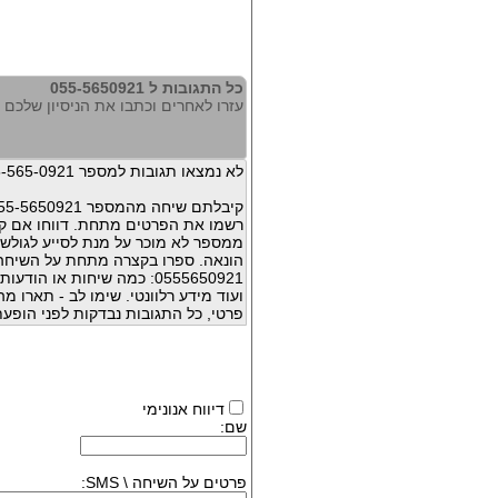
כל התגובות ל 055-5650921
עזרו לאחרים וכתבו את הניסיון שלכם עם 650921
לא נמצאו תגובות למספר 055-565-0921
קיבלתם שיחה מהמספר 055-5650921 ?
רשמו את הפרטים מתחת. דווחו אם קי
ממספר לא מוכר על מנת לסייע לגולשי
הונאה. ספרו בקצרה מתחת על השיח
0555650921: כמה שיחות או 
ועוד מידע רלוונטי. שימו לב - תארו 
פרטי, כל התגובות נבדקות לפני הופעת
דיווח אנונימי
שם:
פרטים על השיחה \ SMS: