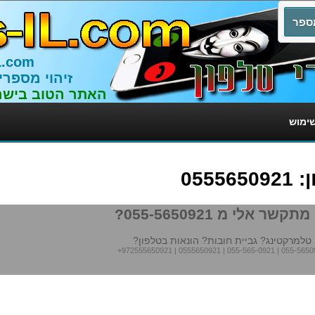
L.com
זיהוי מספרי
האתר הטוב בישר
שימוש
055
תקשר אלי מ 055-5650921?
טלמרקטינג? גביית חובות? הונאות בטלפון?
+972555650921
|
0555650921
|
055-565-0921
|
055-5650