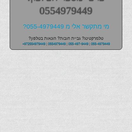
0554979449
מי מתקשר אלי מ 055-4979449?
טלמרקטינג? גביית חובות? הונאות בטלפון?
+972554979449
|
0554979449
|
055-497-9449
|
055-4979449