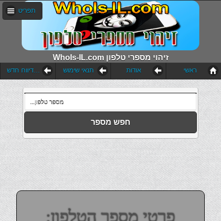
תפריט
WhoIs-IL.com זיהוי מספרי טלפון
ראשי
אודות
תנאי שימוש
הוסף דיווח חדש
חפש מספר
פרטי מספר הטלפון: