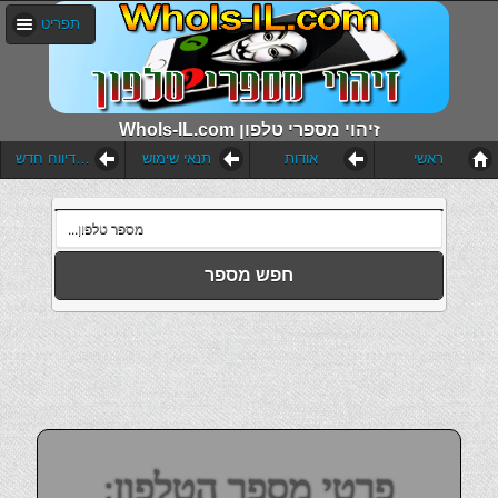
תפריט
WhoIs-IL.com זיהוי מספרי טלפון
ראשי
אודות
תנאי שימוש
הוסף דיווח חדש
חפש מספר
פרטי מספר הטלפון: