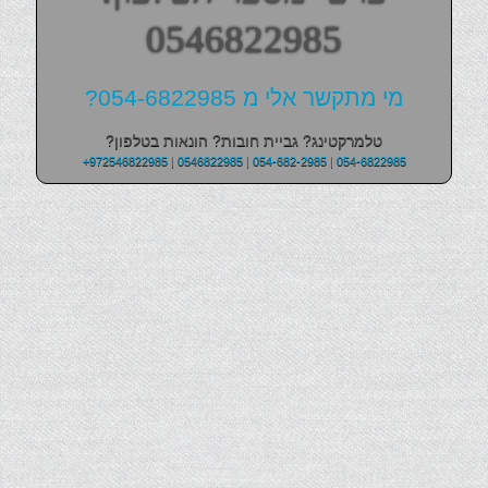
0546822985
מי מתקשר אלי מ 054-6822985?
טלמרקטינג? גביית חובות? הונאות בטלפון?
+972546822985
|
0546822985
|
054-682-2985
|
054-6822985