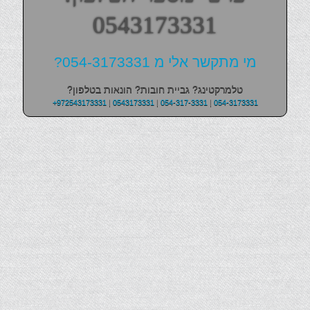
0543173331
מי מתקשר אלי מ 054-3173331?
טלמרקטינג? גביית חובות? הונאות בטלפון?
+972543173331
|
0543173331
|
054-317-3331
|
054-3173331