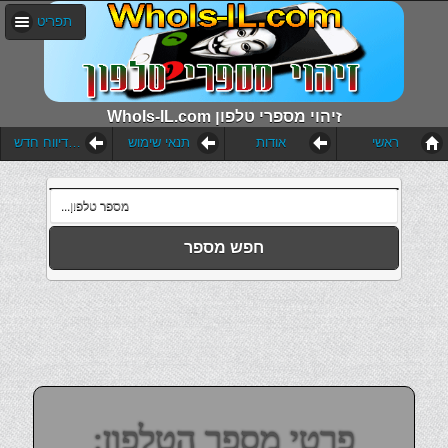
תפריט
WhoIs-IL.com זיהוי מספרי טלפון
ראשי
אודות
תנאי שימוש
הוסף דיווח חדש
חפש מספר
פרטי מספר הטלפון: