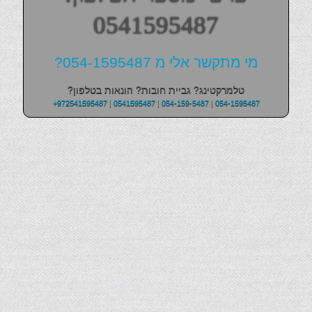
0541595487
מי מתקשר אלי מ 054-1595487?
טלמרקטינג? גביית חובות? הונאות בטלפון?
+972541595487
|
0541595487
|
054-159-5487
|
054-1595487