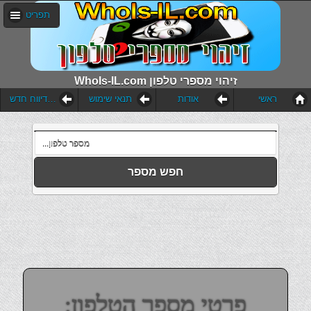
תפריט
WhoIs-IL.com זיהוי מספרי טלפון
ראשי
אודות
תנאי שימוש
הוסף דיווח חדש
חפש מספר
פרטי מספר הטלפון: