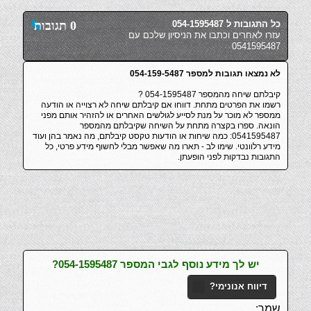
כל התגובות ל 054-1595487
0 תגובות
עזרו לאחרים וכתבו את הניסיון שלכם עם
0541595487
לא נמצאו תגובות למספר 054-159-5487
קיבלתם שיחה מהמספר 054-1595487 ?
רשמו את הפרטים מתחת. דווחו אם קיבלתם שיחה לא רצוייה או הודעה
ממספר לא מוכר על מנת לסייע לגולשים האחרים או להזהיר אותם מפני
הונאה. ספרו בקצרה מתחת על השיחה שקיבלתם מהמספר
0541595487: כמה שיחות או הודעות טקסט קיבלתם, מה נאמר בהן ועוד
מידע רלוונטי. שימו לב - תארו מה שאפשר מבלי לחשוף מידע פרטי, כל
התגובות נבדקות לפני הופעתן.
יש לך מידע נוסף לגבי המספר 054-1595487?
דיווח אנונימי?
שמך: