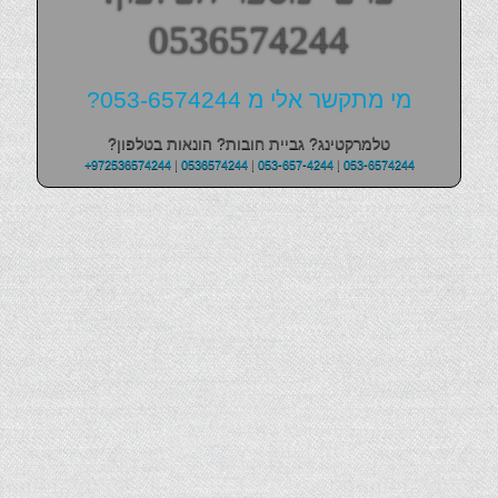
0536574244
מי מתקשר אלי מ 053-6574244?
טלמרקטינג? גביית חובות? הונאות בטלפון?
+972536574244
|
0536574244
|
053-657-4244
|
053-6574244