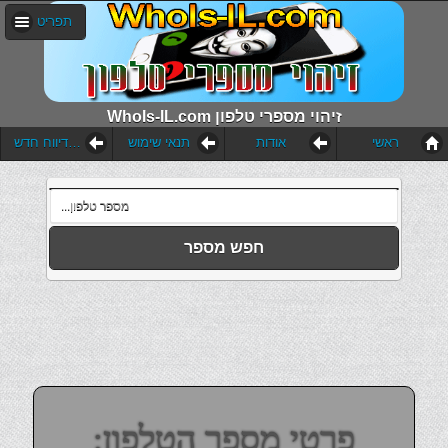
תפריט
WhoIs-IL.com זיהוי מספרי טלפון
ראשי
אודות
תנאי שימוש
הוסף דיווח חדש
חפש מספר
פרטי מספר הטלפון: