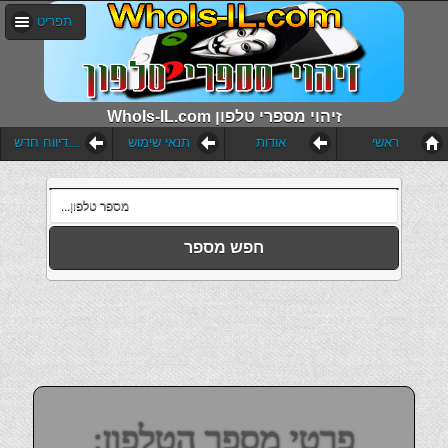
תפריט
WhoIs-IL.com זיהוי מספרי טלפון
ראשי
אודות
תנאי שימוש
הוסף דיווח חדש
חפש מספר
פרטי מספר הטלפון: