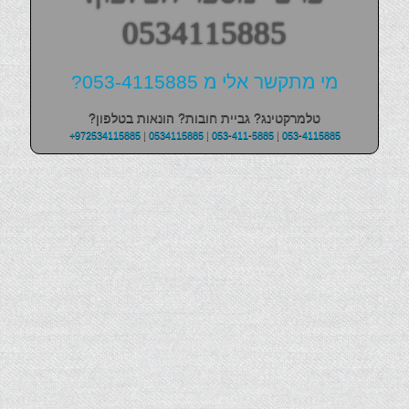
0534115885
מי מתקשר אלי מ 053-4115885?
טלמרקטינג? גביית חובות? הונאות בטלפון?
+972534115885
|
0534115885
|
053-411-5885
|
053-4115885