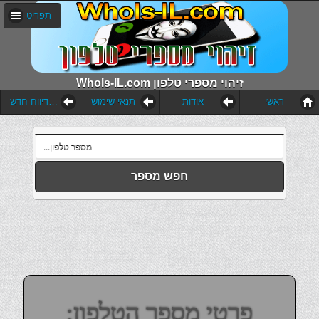
תפריט
WhoIs-IL.com זיהוי מספרי טלפון
ראשי
אודות
תנאי שימוש
הוסף דיווח חדש
חפש מספר
פרטי מספר הטלפון: