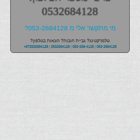
0532684128
מי מתקשר אלי מ 053-2684128?
טלמרקטינג? גביית חובות? הונאות בטלפון?
+972532684128
|
0532684128
|
053-268-4128
|
053-2684128