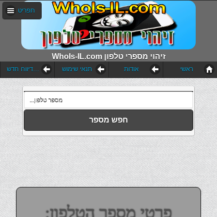
תפריט
WhoIs-IL.com זיהוי מספרי טלפון
ראשי
אודות
תנאי שימוש
הוסף דיווח חדש
חפש מספר
פרטי מספר הטלפון: