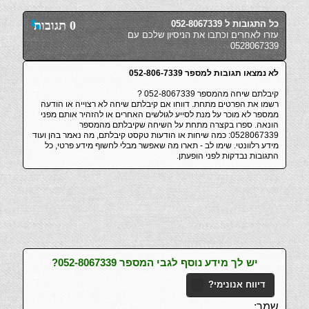
כל התגובות ל 052-8067339
0 תגובות
עזרו לאחרים וכתבו את הניסיון שלכם עם
0528067339
לא נמצאו תגובות למספר 052-806-7339
קיבלתם שיחה מהמספר 052-8067339 ?
רשמו את הפרטים מתחת. דווחו אם קיבלתם שיחה לא רצוייה או הודעה
ממספר לא מוכר על מנת לסייע לגולשים האחרים או להזהיר אותם מפני
הונאה. ספרו בקצרה מתחת על השיחה שקיבלתם מהמספר
0528067339: כמה שיחות או הודעות טקסט קיבלתם, מה נאמר בהן ועוד
מידע רלוונטי. שימו לב - תארו מה שאפשר מבלי לחשוף מידע פרטי, כל
התגובות נבדקות לפני הופעתן.
יש לך מידע נוסף לגבי המספר 052-8067339?
דיווח אנונימי?
שמך: