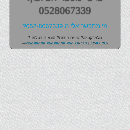
0528067339
מי מתקשר אלי מ 052-8067339?
טלמרקטינג? גביית חובות? הונאות בטלפון?
+972528067339
|
0528067339
|
052-806-7339
|
052-8067339