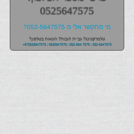
0525647575
מי מתקשר אלי מ 052-5647575?
טלמרקטינג? גביית חובות? הונאות בטלפון?
+972525647575
|
0525647575
|
052-564-7575
|
052-5647575