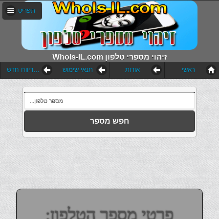
תפריט
WhoIs-IL.com זיהוי מספרי טלפון
ראשי
אודות
תנאי שימוש
הוסף דיווח חדש
חפש מספר
פרטי מספר הטלפון: