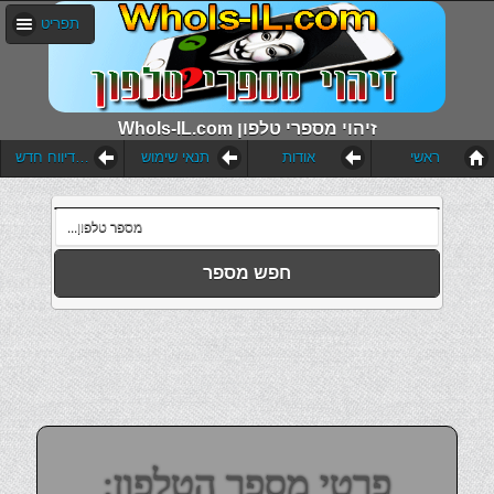
תפריט
WhoIs-IL.com זיהוי מספרי טלפון
ראשי
אודות
תנאי שימוש
הוסף דיווח חדש
חפש מספר
פרטי מספר הטלפון: