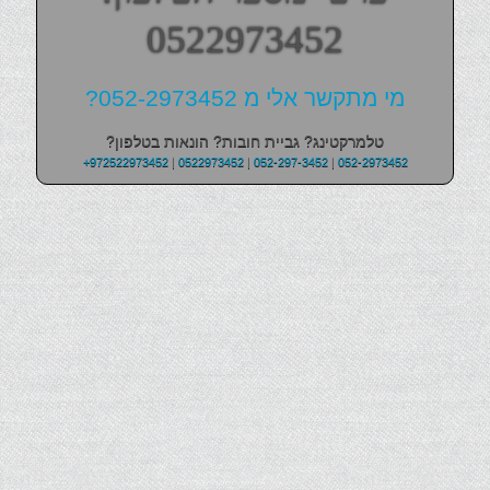
0522973452
מי מתקשר אלי מ 052-2973452?
טלמרקטינג? גביית חובות? הונאות בטלפון?
+972522973452
|
0522973452
|
052-297-3452
|
052-2973452