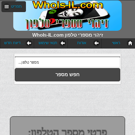
תפריט
WhoIs-IL.com זיהוי מספרי טלפון
ראשי
אודות
תנאי שימוש
הוסף דיווח חדש
חפש מספר
פרטי מספר הטלפון: