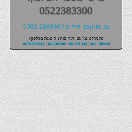
0522383300
מי מתקשר אלי מ 052-2383300?
טלמרקטינג? גביית חובות? הונאות בטלפון?
+972522383300
|
0522383300
|
052-238-3300
|
052-2383300