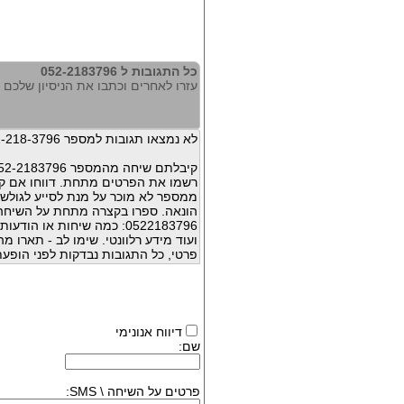
כל התגובות ל 052-2183796
עזרו לאחרים וכתבו את הניסיון שלכם עם 183796
לא נמצאו תגובות למספר 052-218-3796
קיבלתם שיחה מהמספר 052-2183796 ?
רשמו את הפרטים מתחת. דווחו אם קי
ממספר לא מוכר על מנת לסייע לגולשי
הונאה. ספרו בקצרה מתחת על השיח
0522183796: כמה שיחות או 
ועוד מידע רלוונטי. שימו לב - תארו 
פרטי, כל התגובות נבדקות לפני הופעת
דיווח אנונימי
שם:
פרטים על השיחה \ SMS: