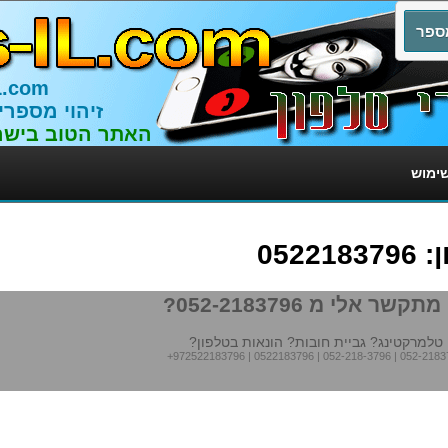
L.com
זיהוי מספרי
האתר הטוב בישר
שימוש
052
תקשר אלי מ 052-2183796?
טלמרקטינג? גביית חובות? הונאות בטלפון?
+972522183796
|
0522183796
|
052-218-3796
|
052-2183