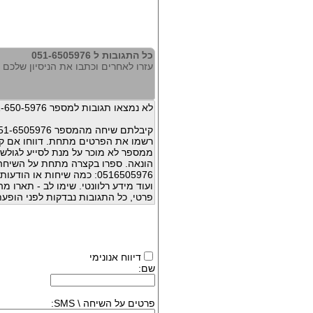
כל התגובות ל 051-6505976
עזרו לאחרים וכתבו את הניסיון שלכם עם 505976
לא נמצאו תגובות למספר 051-650-5976
קיבלתם שיחה מהמספר 051-6505976 ?
רשמו את הפרטים מתחת. דווחו אם קי
ממספר לא מוכר על מנת לסייע לגולשי
הונאה. ספרו בקצרה מתחת על השיח
0516505976: כמה שיחות או 
ועוד מידע רלוונטי. שימו לב - תארו 
פרטי, כל התגובות נבדקות לפני הופעת
דיווח אנונימי
שם:
פרטים על השיחה \ SMS: