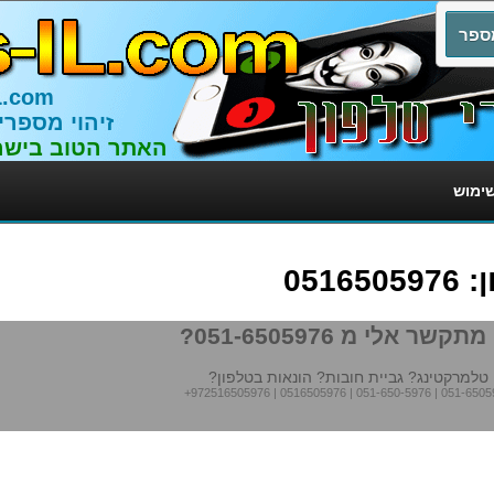
L.com
זיהוי מספרי
האתר הטוב בישר
שימוש
051
תקשר אלי מ 051-6505976?
טלמרקטינג? גביית חובות? הונאות בטלפון?
+972516505976
|
0516505976
|
051-650-5976
|
051-6505