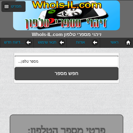
תפריט
WhoIs-IL.com זיהוי מספרי טלפון
ראשי
אודות
תנאי שימוש
הוסף דיווח חדש
חפש מספר
פרטי מספר הטלפון: