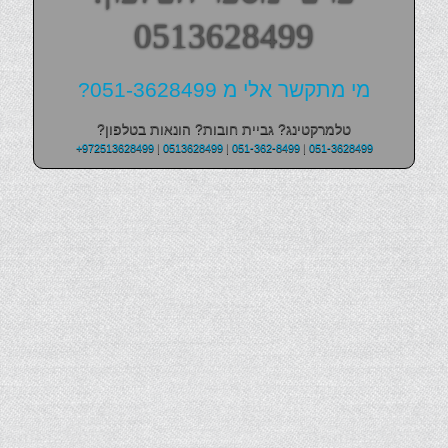
0513628499
מי מתקשר אלי מ 051-3628499?
טלמרקטינג? גביית חובות? הונאות בטלפון?
+972513628499
|
0513628499
|
051-362-8499
|
051-3628499