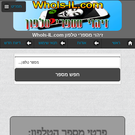
תפריט
WhoIs-IL.com זיהוי מספרי טלפון
ראשי
אודות
תנאי שימוש
הוסף דיווח חדש
חפש מספר
פרטי מספר הטלפון: