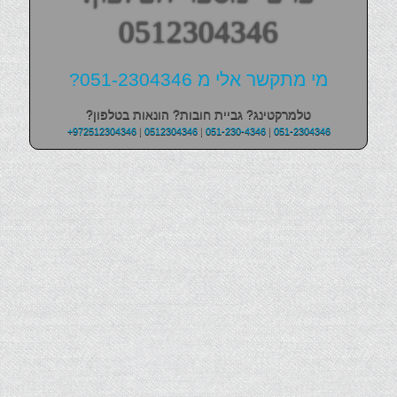
0512304346
מי מתקשר אלי מ 051-2304346?
טלמרקטינג? גביית חובות? הונאות בטלפון?
+972512304346
|
0512304346
|
051-230-4346
|
051-2304346