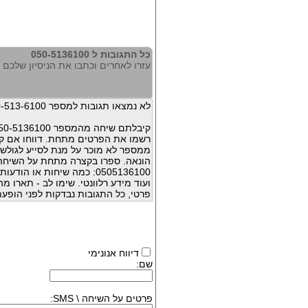
כל התגובות ל 050-5136100
עזרו לאחרים וכתבו את הניסיון שלכם עם 136100
לא נמצאו תגובות למספר 050-513-6100
קיבלתם שיחה מהמספר 050-5136100 ?
רשמו את הפרטים מתחת. דווחו אם קי
ממספר לא מוכר על מנת לסייע לגולשי
הונאה. ספרו בקצרה מתחת על השיח
0505136100: כמה שיחות או 
ועוד מידע רלוונטי. שימו לב - תארו 
פרטי, כל התגובות נבדקות לפני הופעת
דיווח אנונימי
שם:
פרטים על השיחה \ SMS: