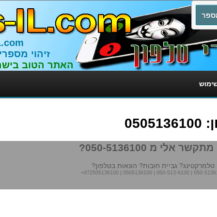
L.com
זיהוי מספרי
האתר הטוב בישר
שימוש
050
תקשר אלי מ 050-5136100?
טלמרקטינג? גביית חובות? הונאות בטלפון?
+972505136100
|
0505136100
|
050-513-6100
|
050-5136