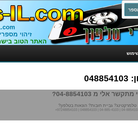
L.com
זיהוי מספרי
האתר הטוב בישר
שימוש
048
מתקשר אלי מ 04-8854103?
טלמרקטינג? גביית חובות? הונאות בטלפון?
+97248854103
|
048854103
|
04-885-4103
|
04-885410