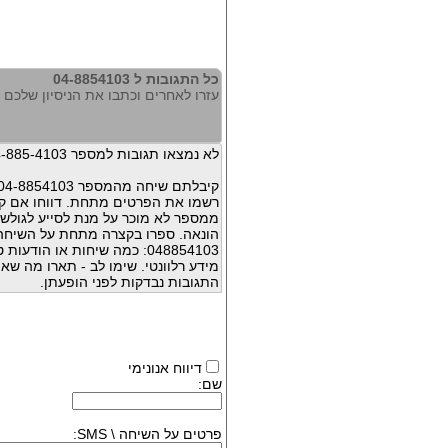
כל התגובות ל 04-8854103
עזרו לאחרים וכתבו את הניסיון שלכם עם 54103
לא נמצאו תגובות למספר 04-885-4103
קיבלתם שיחה מהמספר 04-8854103 ?
רשמו את הפרטים מתחת. דווחו אם קי
ממספר לא מוכר על מנת לסייע לגולשי
הונאה. ספרו בקצרה מתחת על השיח
048854103: כמה שיחות או הו
מידע רלוונטי. שימו לב - תארו מה שא
התגובות נבדקות לפני הופעתן.
דיווח אנונימי
שם:
פרטים על השיחה \ SMS: