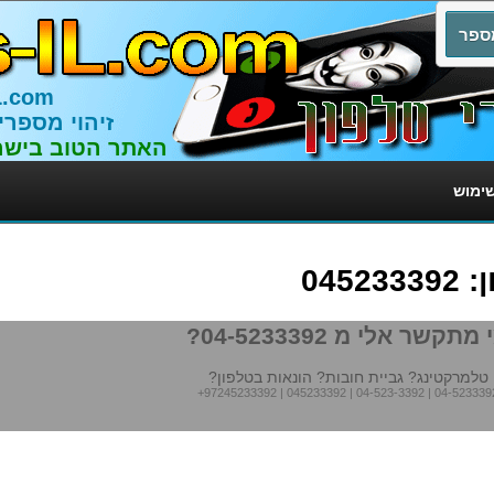
L.com
זיהוי מספרי
האתר הטוב בישר
שימוש
045
מתקשר אלי מ 04-5233392?
טלמרקטינג? גביית חובות? הונאות בטלפון?
+97245233392
|
045233392
|
04-523-3392
|
04-523339