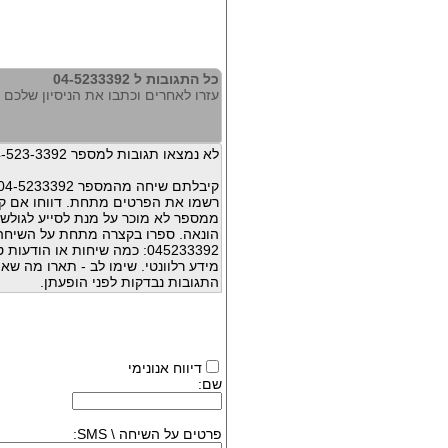
כל התגובות ל 04-5233392
עזרו לאחרים וכתבו את הניסיון שלכם עם 33392
לא נמצאו תגובות למספר 04-523-3392
קיבלתם שיחה מהמספר 04-5233392 ?
רשמו את הפרטים מתחת. דווחו אם קי
ממספר לא מוכר על מנת לסייע לגולשי
הונאה. ספרו בקצרה מתחת על השיח
045233392: כמה שיחות או הו
מידע רלוונטי. שימו לב - תארו מה שא
התגובות נבדקות לפני הופעתן.
דיווח אנונימי
שם:
פרטים על השיחה \ SMS: