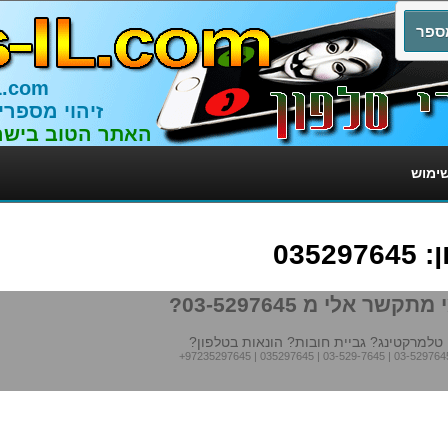
L.com
זיהוי מספרי
האתר הטוב בישר
שימוש
035
מתקשר אלי מ 03-5297645?
טלמרקטינג? גביית חובות? הונאות בטלפון?
+97235297645
|
035297645
|
03-529-7645
|
03-529764