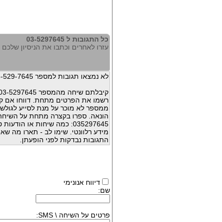
כל התגובות ל 03-5297645
עזרו לאחרים וכתבו את הניסיון שלכם עם 97645
לא נמצאו תגובות למספר 03-529-7645
קיבלתם שיחה מהמספר 03-5297645 ?
רשמו את הפרטים מתחת. דווחו אם קי
ממספר לא מוכר על מנת לסייע לגולשי
הונאה. ספרו בקצרה מתחת על השיח
035297645: כמה שיחות או הו
מידע רלוונטי. שימו לב - תארו מה שא
התגובות נבדקות לפני הופעתן.
דיווח אנונימי
שם:
פרטים על השיחה \ SMS: