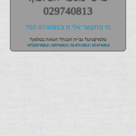
029740813
מי מתקשר אלי מ 02-9740813?
טלמרקטינג? גביית חובות? הונאות בטלפון?
+97229740813
|
029740813
|
02-974-0813
|
02-9740813