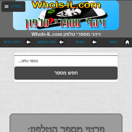
תפריט
WhoIs-IL.com זיהוי מספרי טלפון
ראשי
אודות
תנאי שימוש
הוסף דיווח חדש
חפש מספר
פרטי מספר הטלפון: